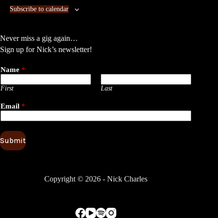
i
Subscribe to calendar
o
n
Never miss a gig again…
Sign up for Nick’s newsletter!
Name
*
First
Last
Email
*
Submit
Copyright © 2026 - Nick Charles